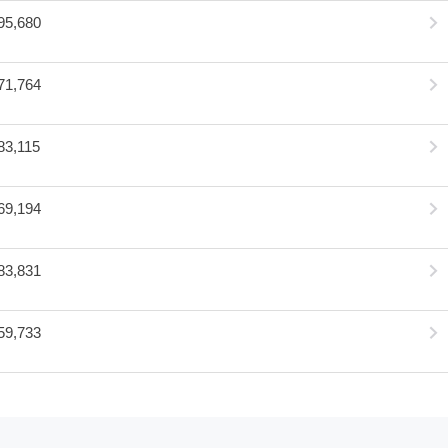
95,680
71,764
83,115
69,194
83,831
59,733